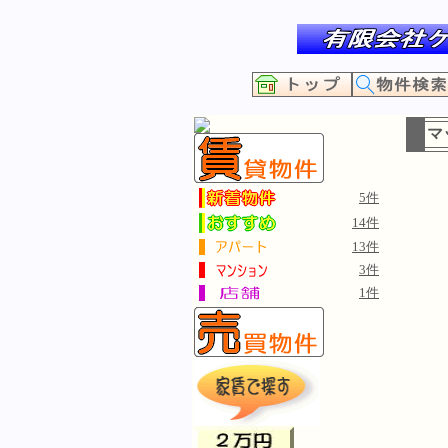
マ
5件
14件
13件
3件
1件