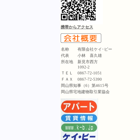
携帯からアクセス
名称
有限会社ケイ･ビー
代表
小林 喜久雄
所在地
新見市西方
1092-2
ＴＥＬ
0867-72-1051
ＦＡＸ
0867-72-5390
岡山県知事（6）第4615号
岡山県宅地建物取引業協会