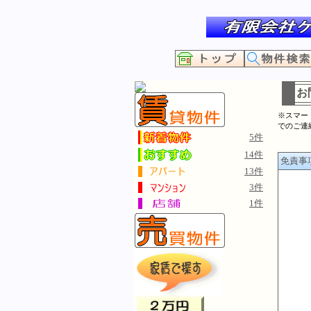
お
※スマー
でのご連
5件
14件
免責事
13件
3件
1件