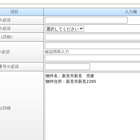
項目
入力欄
※必須
※必須
（詳細）
※必須
確認用再入力
番号
※必須
せ詳細