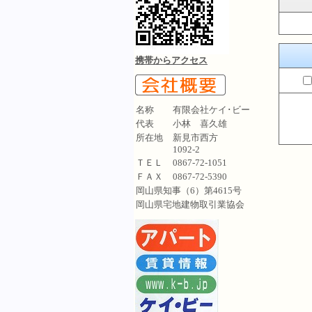
携帯からアクセス
名称
有限会社ケイ･ビー
代表
小林 喜久雄
所在地
新見市西方
1092-2
ＴＥＬ
0867-72-1051
ＦＡＸ
0867-72-5390
岡山県知事（6）第4615号
岡山県宅地建物取引業協会