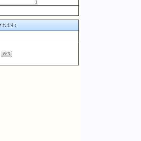
されます）
す