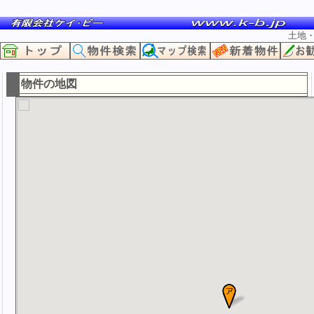
土地
物件の地図