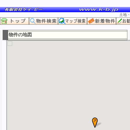
土地
物件の地図