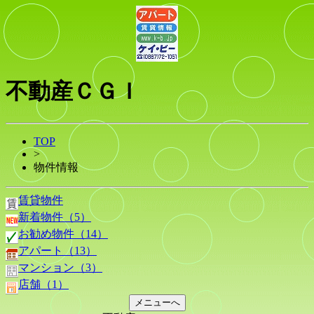
不動産ＣＧＩ
TOP
>
物件情報
賃貸物件
新着物件（5）
お勧め物件（14）
アパート（13）
マンション（3）
店舗（1）